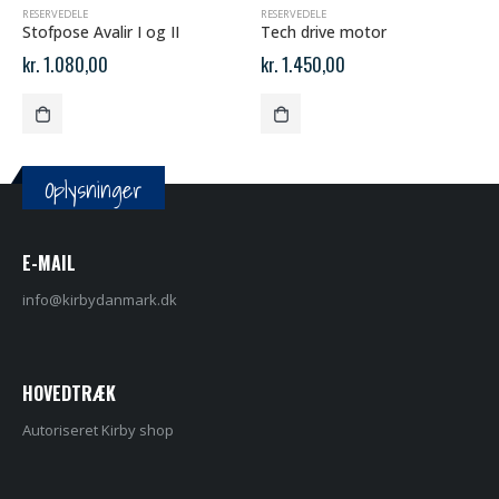
RESERVEDELE
RESERVEDELE
Stofpose Avalir I og II
Tech drive motor
kr.
1.080,00
kr.
1.450,00
Oplysninger
E-MAIL
info@kirbydanmark.dk
HOVEDTRÆK
Autoriseret Kirby shop