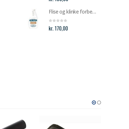
Flise og klinke forbehandling
0
out of 5
kr.
170,00