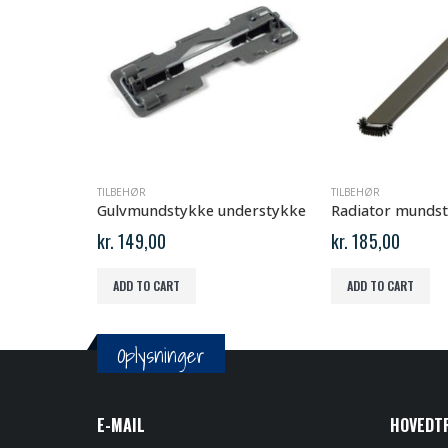
TILBEHØR
TILBEHØR
kke
Gulvmundstykke understykke
Radiator munds
kr.
149,00
kr.
185,00
ADD TO CART
ADD TO CART
Oplysninger
E-MAIL
HOVEDT