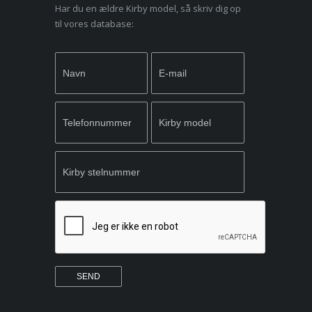
Har du en ældre Kirby model, så skriv dig op
til vores database:
Newsletter
If you
Signup
are
human,
leave
this
field
blank.
SEND