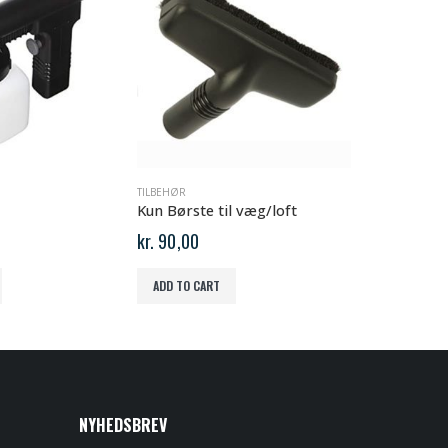
TILBEHØR
TILBEHØR
Kun Børste til væg/loft
Gulvmunds
kr.
90,00
kr.
299,00
ADD TO CART
ADD TO CAR
NYHEDSBREV