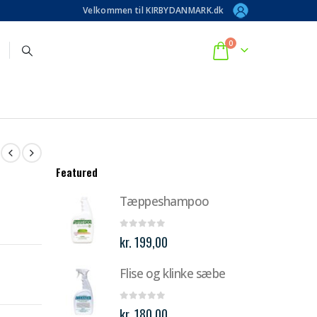
Velkommen til KIRBYDANMARK.dk
0
Featured
Tæppeshampoo
0
out of 5
kr.
199,00
Flise og klinke sæbe
0
out of 5
kr.
180,00